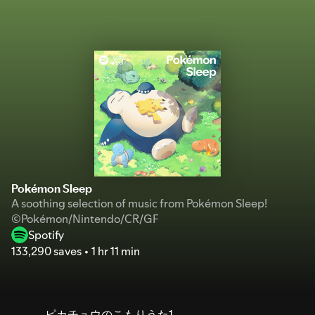
Pokémon Sleep
A soothing selection of music from Pokémon Sleep!
©Pokémon/Nintendo/CR/GF
Spotify
133,290 saves
1 hr 11 min
ピカチュウのこもりうた1