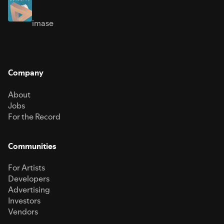
imase
Company
About
Jobs
For the Record
Communities
For Artists
Developers
Advertising
Investors
Vendors