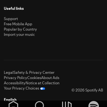
Useful links
Support
Free Mobile App
Popular by Country
Import your music
Legal
Safety & Privacy Center
Privacy Policy
Cookies
About Ads
Accessibility
Notice at Collection
Your Privacy Choices
© 2026 Spotify AB
English