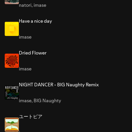
natori
,
imase
Have a nice day
imase
Dried Flower
imase
NIGHT DANCER - BIG Naughty Remix
imase
,
BIG Naughty
ユートピア