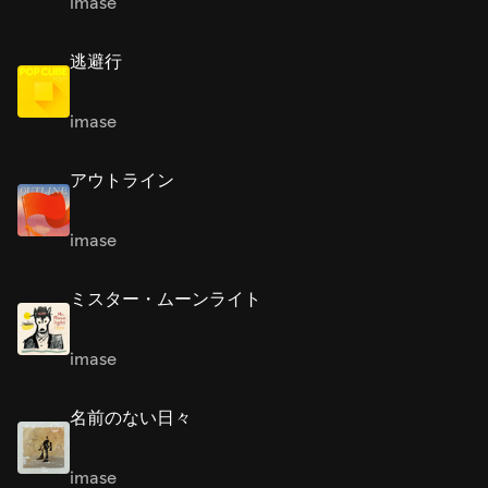
imase
逃避行
imase
アウトライン
imase
ミスター・ムーンライト
imase
名前のない日々
imase