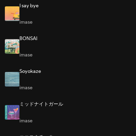
I say bye
imase
BONSAI
imase
Soyokaze
imase
ミッドナイトガール
imase