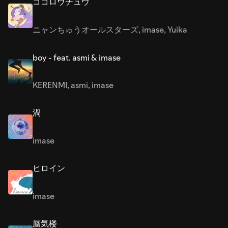
ココロウチュウ
ニャンちゅうオールスターズ
,
imase
,
Yuika
boy - feat. asmi & imase
KERENMI
,
asmi
,
imase
渦
imase
ヒロイン
imase
蜃気楼